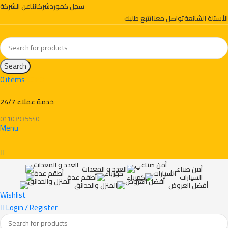
سجل كمورد
شركائنا
عن الشركة
الأسئلة الشائعة
تواصل معنا
تتبع طلبك
Search
0
items
EGP
0
خدمة عملاء 24/7
01103935540
Menu
أمن صناعي
العدد و المعدات
السيارات
كهرباء
أطقم عدة
أفضل العروض
المنزل والحدائق
Wishlist
Login / Register