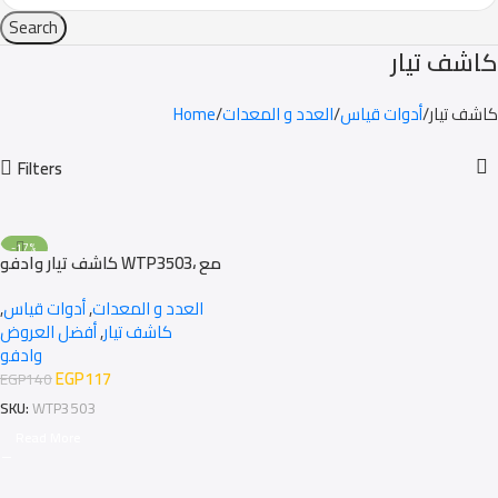
Search
كاشف تيار
كاشف تيار
أدوات قياس
العدد و المعدات
Home
Filters
-17%
كاشف تيار وادفو WTP3503، مع
SOLD OUT
منبه صوتي وفلاش
العدد و المعدات
,
أدوات قياس
,
كاشف تيار
,
أفضل العروض
وادفو
EGP
117
EGP
140
SKU:
WTP3503
Read More