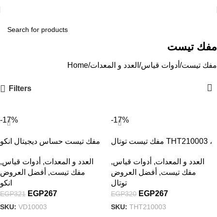
مفك تيست
مفك تيست
أدوات قياس
العدد و المعدات
Home
Filters
-17%
-17%
مفك تيست توتال THT210003 ،
مفك تيست حساس ديجيتال انكو
حساس خدمة شاقة
VD10003، (12-1000) فولت
العدد و المعدات
,
أدوات قياس
,
العدد و المعدات
,
أدوات قياس
,
مفك تيست
,
أفضل العروض
مفك تيست
,
أفضل العروض
توتال
انكو
EGP
267
EGP
267
EGP
321
EGP
320
SKU:
VD10003
SKU:
THT210003