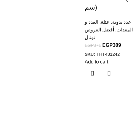
سم)
عدد يدوية
,
عتلة
,
العدد و
المعدات
,
أفضل العروض
توتال
EGP
309
EGP
371
SKU:
THT431242
Add to cart